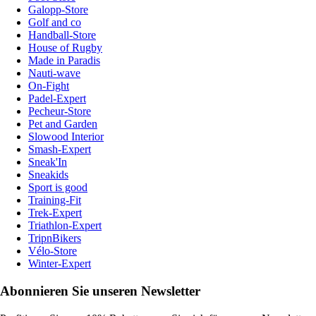
Galopp-Store
Golf and co
Handball-Store
House of Rugby
Made in Paradis
Nauti-wave
On-Fight
Padel-Expert
Pecheur-Store
Pet and Garden
Slowood Interior
Smash-Expert
Sneak'In
Sneakids
Sport is good
Training-Fit
Trek-Expert
Triathlon-Expert
TripnBikers
Vélo-Store
Winter-Expert
Abonnieren Sie unseren Newsletter