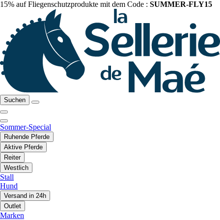
15% auf Fliegenschutzprodukte mit dem Code :
SUMMER-FLY15
Suchen
Sommer-Special
Ruhende Pferde
Aktive Pferde
Reiter
Westlich
Stall
Hund
Versand in 24h
Outlet
Marken