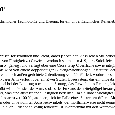
or
hrittlicher Technologie und Eleganz für ein unvergleichliches Reiterleb
nisch fortschrittlich und leicht, dabei jedoch den klassischen Stil be
von Festigkeit zu Gewicht, wodurch sie mit nur 419g pro Stück leichter
5° geneigt und verfügt über eine Cross-Grip-Oberfläche sowie integriert
le wird von einem doppelseitigen Gleichgewichtsbogen unterstützt, de
s eine nach außen gerichtete Orientierung von 45° fördert, wodurch es 
nkbarer Arm verfügt über ein Zwei-Stufen-Lösesystem, das ein unbeabsic
el bei der Landung nach einem Sprung, das Gewicht des Reiters gleic
t wird, löst sich der Arm, sodass der Fuß aus dem Steigbügel herausg
s, was eine ausreichende Festigkeit bedeutet, um ein unbeabsichtigtes Ö
lussarm) zu 100 % garantiert, sich im Falle eines Sturzes zu öffnen. Me
men oder ungewohnten Ausstiegswinkels, der möglicherweise nicht genug
l in allen Situationen völlig fehlerfrei ist. Konformität mit den Wettbew