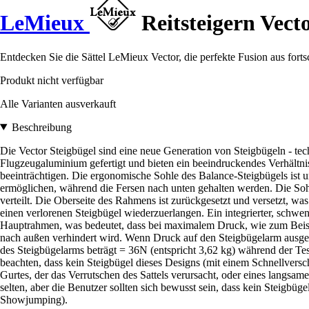
LeMieux
Reitsteigern Vect
Entdecken Sie die Sättel LeMieux Vector, die perfekte Fusion aus fortsc
Produkt nicht verfügbar
Alle Varianten ausverkauft
Beschreibung
Die Vector Steigbügel sind eine neue Generation von Steigbügeln - tech
Flugzeugaluminium gefertigt und bieten ein beeindruckendes Verhältnis 
beeinträchtigen. Die ergonomische Sohle des Balance-Steigbügels ist um 
ermöglichen, während die Fersen nach unten gehalten werden. Die Soh
verteilt. Die Oberseite des Rahmens ist zurückgesetzt und versetzt, wa
einen verlorenen Steigbügel wiederzuerlangen. Ein integrierter, schwe
Hauptrahmen, was bedeutet, dass bei maximalem Druck, wie zum Beispi
nach außen verhindert wird. Wenn Druck auf den Steigbügelarm ausgeüb
des Steigbügelarms beträgt = 36N (entspricht 3,62 kg) während der Test
beachten, dass kein Steigbügel dieses Designs (mit einem Schnellversch
Gurtes, der das Verrutschen des Sattels verursacht, oder eines langsa
selten, aber die Benutzer sollten sich bewusst sein, dass kein Steigbüge
Showjumping).