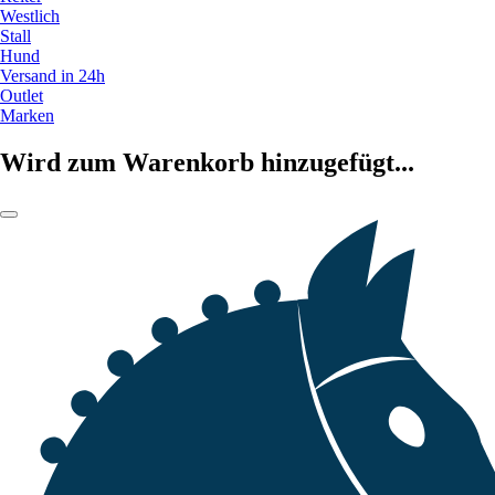
Westlich
Stall
Hund
Versand in 24h
Outlet
Marken
Wird zum Warenkorb hinzugefügt...