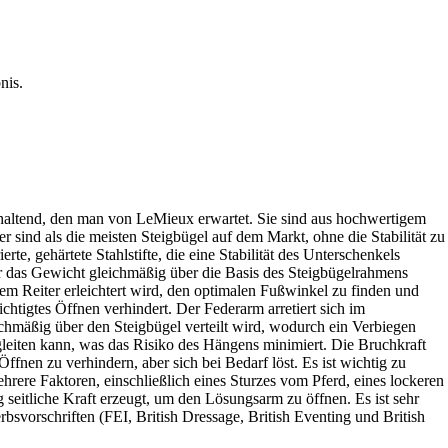
nis.
ibehaltend, den man von LeMieux erwartet. Sie sind aus hochwertigem
 sind als die meisten Steigbügel auf dem Markt, ohne die Stabilität zu
e, gehärtete Stahlstifte, die eine Stabilität des Unterschenkels
r das Gewicht gleichmäßig über die Basis des Steigbügelrahmens
dem Reiter erleichtert wird, den optimalen Fußwinkel zu finden und
htigtes Öffnen verhindert. Der Federarm arretiert sich im
hmäßig über den Steigbügel verteilt wird, wodurch ein Verbiegen
leiten kann, was das Risiko des Hängens minimiert. Die Bruchkraft
ffnen zu verhindern, aber sich bei Bedarf löst. Es ist wichtig zu
hrere Faktoren, einschließlich eines Sturzes vom Pferd, eines lockeren
 seitliche Kraft erzeugt, um den Lösungsarm zu öffnen. Es ist sehr
erbsvorschriften (FEI, British Dressage, British Eventing und British