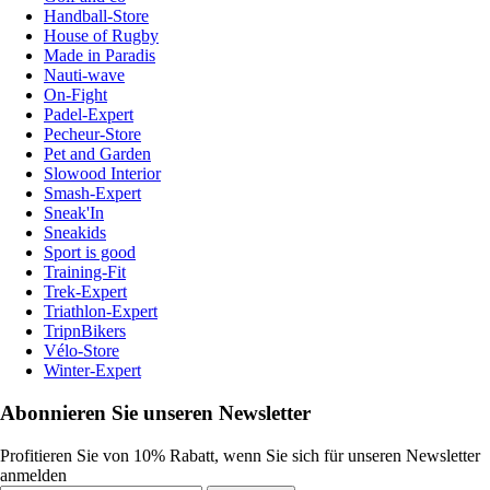
Handball-Store
House of Rugby
Made in Paradis
Nauti-wave
On-Fight
Padel-Expert
Pecheur-Store
Pet and Garden
Slowood Interior
Smash-Expert
Sneak'In
Sneakids
Sport is good
Training-Fit
Trek-Expert
Triathlon-Expert
TripnBikers
Vélo-Store
Winter-Expert
Abonnieren Sie unseren Newsletter
Profitieren Sie von 10% Rabatt, wenn Sie sich für unseren Newsletter
anmelden