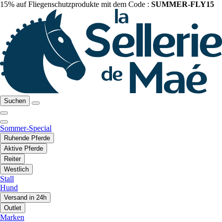
15% auf Fliegenschutzprodukte mit dem Code :
SUMMER-FLY15
Suchen
Sommer-Special
Ruhende Pferde
Aktive Pferde
Reiter
Westlich
Stall
Hund
Versand in 24h
Outlet
Marken