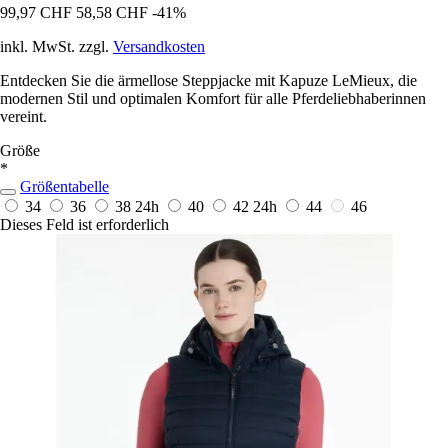
99,97 CHF
58,58 CHF
-41%
inkl. MwSt. zzgl.
Versandkosten
Entdecken Sie die ärmellose Steppjacke mit Kapuze LeMieux, die
modernen Stil und optimalen Komfort für alle Pferdeliebhaberinnen
vereint.
Größe
*
Größentabelle
34
36
38
24h
40
42
24h
44
46
Dieses Feld ist erforderlich