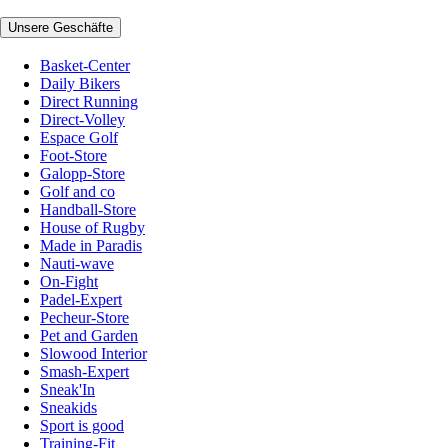
Unsere Geschäfte
Basket-Center
Daily Bikers
Direct Running
Direct-Volley
Espace Golf
Foot-Store
Galopp-Store
Golf and co
Handball-Store
House of Rugby
Made in Paradis
Nauti-wave
On-Fight
Padel-Expert
Pecheur-Store
Pet and Garden
Slowood Interior
Smash-Expert
Sneak'In
Sneakids
Sport is good
Training-Fit