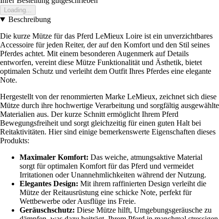
Ihrer Bestellung gutgeschrieben
Loading...
Beschreibung
Die kurze Mütze für das Pferd LeMieux Loire ist ein unverzichtbares
Accessoire für jeden Reiter, der auf den Komfort und den Stil seines
Pferdes achtet. Mit einem besonderen Augenmerk auf Details
entworfen, vereint diese Mütze Funktionalität und Ästhetik, bietet
optimalen Schutz und verleiht dem Outfit Ihres Pferdes eine elegante
Note.
Hergestellt von der renommierten Marke LeMieux, zeichnet sich diese
Mütze durch ihre hochwertige Verarbeitung und sorgfältig ausgewählte
Materialien aus. Der kurze Schnitt ermöglicht Ihrem Pferd
Bewegungsfreiheit und sorgt gleichzeitig für einen guten Halt bei
Reitaktivitäten. Hier sind einige bemerkenswerte Eigenschaften dieses
Produkts:
Maximaler Komfort:
Das weiche, atmungsaktive Material
sorgt für optimalen Komfort für das Pferd und vermeidet
Irritationen oder Unannehmlichkeiten während der Nutzung.
Elegantes Design:
Mit ihrem raffinierten Design verleiht die
Mütze der Reitausrüstung eine schicke Note, perfekt für
Wettbewerbe oder Ausflüge ins Freie.
Geräuschschutz:
Diese Mütze hilft, Umgebungsgeräusche zu
dämpfen, was dazu beiträgt, Ihrem Pferd in manchmal stressigen