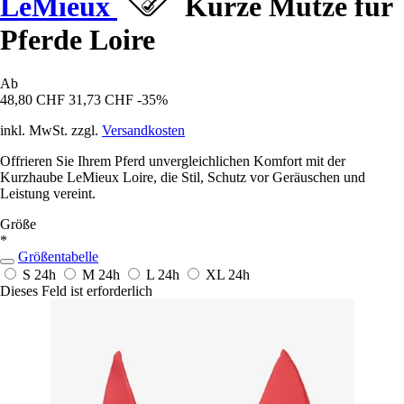
LeMieux
Kurze Mütze für
Pferde Loire
Ab
48,80 CHF
31,73 CHF
-35%
inkl. MwSt. zzgl.
Versandkosten
Offrieren Sie Ihrem Pferd unvergleichlichen Komfort mit der
Kurzhaube LeMieux Loire, die Stil, Schutz vor Geräuschen und
Leistung vereint.
Größe
*
Größentabelle
S
24h
M
24h
L
24h
XL
24h
Dieses Feld ist erforderlich