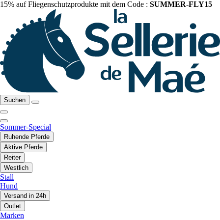
15% auf Fliegenschutzprodukte mit dem Code :
SUMMER-FLY15
Suchen
Sommer-Special
Ruhende Pferde
Aktive Pferde
Reiter
Westlich
Stall
Hund
Versand in 24h
Outlet
Marken