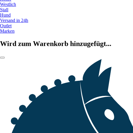
Westlich
Stall
Hund
Versand in 24h
Outlet
Marken
Wird zum Warenkorb hinzugefügt...