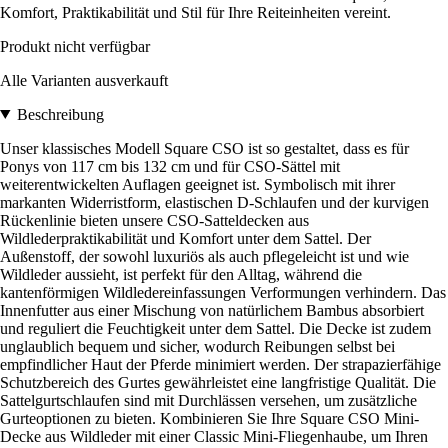
Komfort, Praktikabilität und Stil für Ihre Reiteinheiten vereint.
Produkt nicht verfügbar
Alle Varianten ausverkauft
Beschreibung
Unser klassisches Modell Square CSO ist so gestaltet, dass es für
Ponys von 117 cm bis 132 cm und für CSO-Sättel mit
weiterentwickelten Auflagen geeignet ist. Symbolisch mit ihrer
markanten Widerristform, elastischen D-Schlaufen und der kurvigen
Rückenlinie bieten unsere CSO-Satteldecken aus
Wildlederpraktikabilität und Komfort unter dem Sattel. Der
Außenstoff, der sowohl luxuriös als auch pflegeleicht ist und wie
Wildleder aussieht, ist perfekt für den Alltag, während die
kantenförmigen Wildledereinfassungen Verformungen verhindern. Das
Innenfutter aus einer Mischung von natürlichem Bambus absorbiert
und reguliert die Feuchtigkeit unter dem Sattel. Die Decke ist zudem
unglaublich bequem und sicher, wodurch Reibungen selbst bei
empfindlicher Haut der Pferde minimiert werden. Der strapazierfähige
Schutzbereich des Gurtes gewährleistet eine langfristige Qualität. Die
Sattelgurtschlaufen sind mit Durchlässen versehen, um zusätzliche
Gurteoptionen zu bieten. Kombinieren Sie Ihre Square CSO Mini-
Decke aus Wildleder mit einer Classic Mini-Fliegenhaube, um Ihren