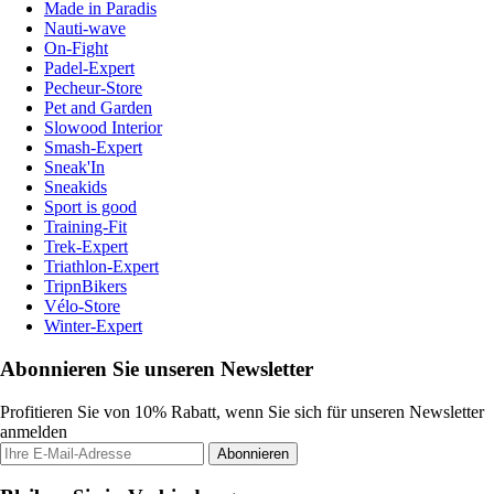
Made in Paradis
Nauti-wave
On-Fight
Padel-Expert
Pecheur-Store
Pet and Garden
Slowood Interior
Smash-Expert
Sneak'In
Sneakids
Sport is good
Training-Fit
Trek-Expert
Triathlon-Expert
TripnBikers
Vélo-Store
Winter-Expert
Abonnieren Sie unseren Newsletter
Profitieren Sie von 10% Rabatt, wenn Sie sich für unseren Newsletter
anmelden
Abonnieren