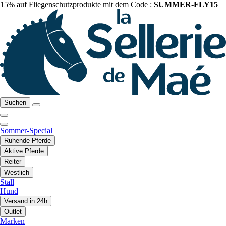
15% auf Fliegenschutzprodukte mit dem Code :
SUMMER-FLY15
Suchen
Sommer-Special
Ruhende Pferde
Aktive Pferde
Reiter
Westlich
Stall
Hund
Versand in 24h
Outlet
Marken