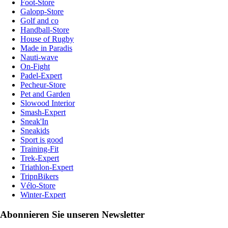
Foot-Store
Galopp-Store
Golf and co
Handball-Store
House of Rugby
Made in Paradis
Nauti-wave
On-Fight
Padel-Expert
Pecheur-Store
Pet and Garden
Slowood Interior
Smash-Expert
Sneak'In
Sneakids
Sport is good
Training-Fit
Trek-Expert
Triathlon-Expert
TripnBikers
Vélo-Store
Winter-Expert
Abonnieren Sie unseren Newsletter