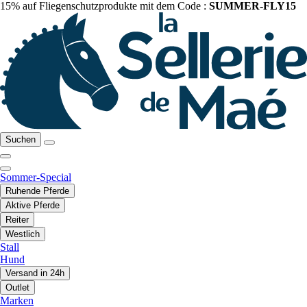
15% auf Fliegenschutzprodukte mit dem Code :
SUMMER-FLY15
Suchen
Sommer-Special
Ruhende Pferde
Aktive Pferde
Reiter
Westlich
Stall
Hund
Versand in 24h
Outlet
Marken