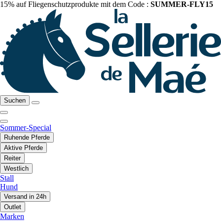
15% auf Fliegenschutzprodukte mit dem Code :
SUMMER-FLY15
Suchen
Sommer-Special
Ruhende Pferde
Aktive Pferde
Reiter
Westlich
Stall
Hund
Versand in 24h
Outlet
Marken