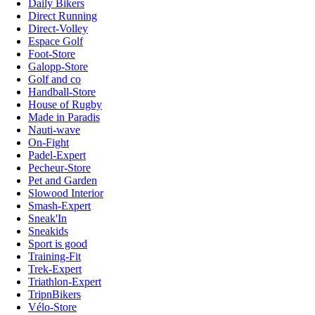
Daily Bikers
Direct Running
Direct-Volley
Espace Golf
Foot-Store
Galopp-Store
Golf and co
Handball-Store
House of Rugby
Made in Paradis
Nauti-wave
On-Fight
Padel-Expert
Pecheur-Store
Pet and Garden
Slowood Interior
Smash-Expert
Sneak'In
Sneakids
Sport is good
Training-Fit
Trek-Expert
Triathlon-Expert
TripnBikers
Vélo-Store