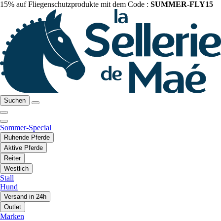
15% auf Fliegenschutzprodukte mit dem Code :
SUMMER-FLY15
Suchen
Sommer-Special
Ruhende Pferde
Aktive Pferde
Reiter
Westlich
Stall
Hund
Versand in 24h
Outlet
Marken