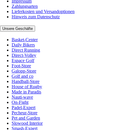
Impressum
Zahlungsarten
Lieferkosten und Versandoptionen
Hinweis zum Datenschutz
Unsere Geschäfte
Basket-Center
Daily Bikers
Direct Running
Direct-Volley
Espace Golf
Foot-Store
Galopp-Store
Golf and co
Handball-Store
House of Rugby
Made in Paradis
Nauti-wave
On-Fight
Padel-Expert
Pecheur-Store
Pet and Garden
Slowood Interior
Smash-Expert