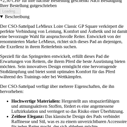
+2,50 CHF
für Ihre nächste Bestellung geschenkt
Nach Bestätigung
Ihrer Bestellung gutgeschrieben
Loading...
Beschreibung
Der CSO-Sattelpad LeMieux Loire Classic GP Square verkörpert die
perfekte Verbindung von Leistung, Komfort und Ästhetik und ist damit
eine bevorzugte Wahl für anspruchsvolle Reiter. Entwickelt von der
renommierten Marke LeMieux, richtet sich dieses Pad an diejenigen,
die Exzellenz in ihrem Reiterlebnis suchen.
Speziell für das Springreiten entwickelt, erfüllt dieses Pad die
Erwartungen von Reitern, die ihrem Pferd die beste Ausrüstung bieten
möchten. Sein innovatives Design ermöglicht eine hervorragende
Stoßdämpfung und bietet somit optimalen Komfort für das Pferd
während des Trainings oder bei Wettkämpfen.
Der CSO-Sattelpad verfügt über mehrere Eigenschaften, die ihn
hervorheben:
Hochwertige Materialien:
Hergestellt aus strapazierfähigen
und atmungsaktiven Stoffen, fördert es eine angemessene
Luftzirkulation und verringert so das Risiko einer Überhitzung.
Zeitlose Eleganz:
Das klassische Design des Pads verbindet
Raffinesse und Stil, was es zu einem unverzichtbaren Accessoire
für jeden Reiter macht, der sich abheben möchte.