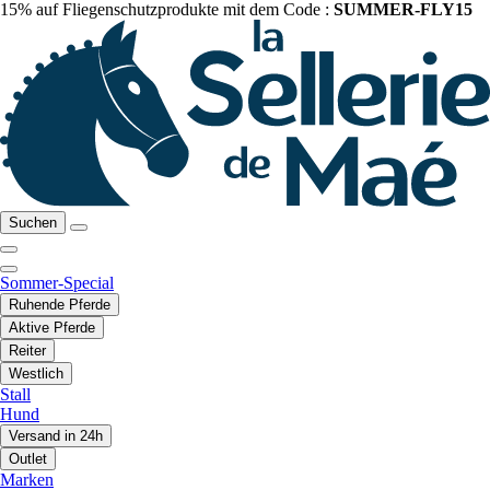
15% auf Fliegenschutzprodukte mit dem Code :
SUMMER-FLY15
Suchen
Sommer-Special
Ruhende Pferde
Aktive Pferde
Reiter
Westlich
Stall
Hund
Versand in 24h
Outlet
Marken