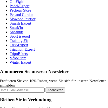
On-Fight
Padel-Expert
Pecheur-Store
Pet and Garden
Slowood Interior
Smash-Expert
Sneak'In
Sneakids
Sport is good
Training-Fit
Trek-Expert
Triathlon-Expert
TripnBikers
Vélo-Store
Winter-Expert
Abonnieren Sie unseren Newsletter
Profitieren Sie von 10% Rabatt, wenn Sie sich für unseren Newsletter
anmelden
Abonnieren
Bleiben Sie in Verbindung