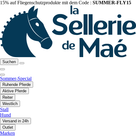
15% auf Fliegenschutzprodukte mit dem Code :
SUMMER-FLY15
Suchen
Sommer-Special
Ruhende Pferde
Aktive Pferde
Reiter
Westlich
Stall
Hund
Versand in 24h
Outlet
Marken