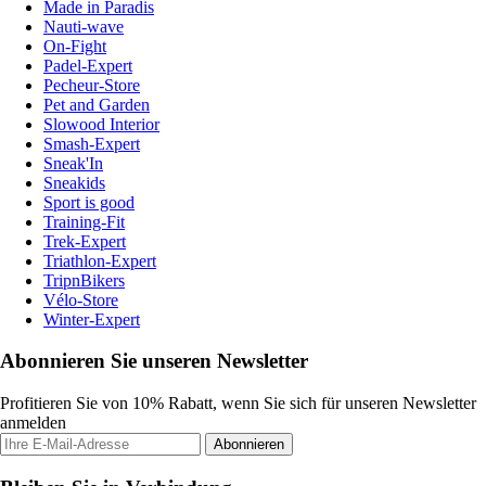
Made in Paradis
Nauti-wave
On-Fight
Padel-Expert
Pecheur-Store
Pet and Garden
Slowood Interior
Smash-Expert
Sneak'In
Sneakids
Sport is good
Training-Fit
Trek-Expert
Triathlon-Expert
TripnBikers
Vélo-Store
Winter-Expert
Abonnieren Sie unseren Newsletter
Profitieren Sie von 10% Rabatt, wenn Sie sich für unseren Newsletter
anmelden
Abonnieren