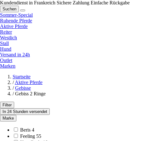
Kundendienst in Frankreich
Sichere Zahlung
Einfache Rückgabe
Suchen
Sommer-Special
Ruhende Pferde
Aktive Pferde
Reiter
Westlich
Stall
Hund
Versand in 24h
Outlet
Marken
Startseite
/
Aktive Pferde
/
Gebisse
/
Gebiss 2 Ringe
Filter
In 24 Stunden versendet
Marke
Beris
4
Feeling
55