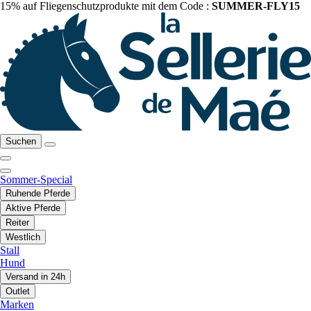
15% auf Fliegenschutzprodukte mit dem Code :
SUMMER-FLY15
Suchen
Sommer-Special
Ruhende Pferde
Aktive Pferde
Reiter
Westlich
Stall
Hund
Versand in 24h
Outlet
Marken