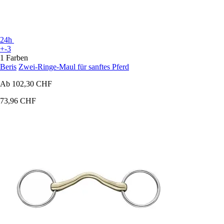
24h
+-3
1 Farben
Beris
Zwei-Ringe-Maul für sanftes Pferd
Ab
102,30 CHF
73,96 CHF