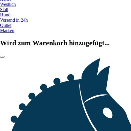
Westlich
Stall
Hund
Versand in 24h
Outlet
Marken
Wird zum Warenkorb hinzugefügt...