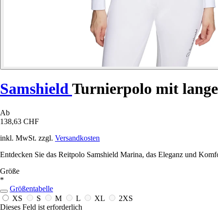
Samshield
Turnierpolo mit lan
Ab
138,63 CHF
inkl. MwSt. zzgl.
Versandkosten
Entdecken Sie das Reitpolo Samshield Marina, das Eleganz und Komfort
Größe
*
Größentabelle
XS
S
M
L
XL
2XS
Dieses Feld ist erforderlich