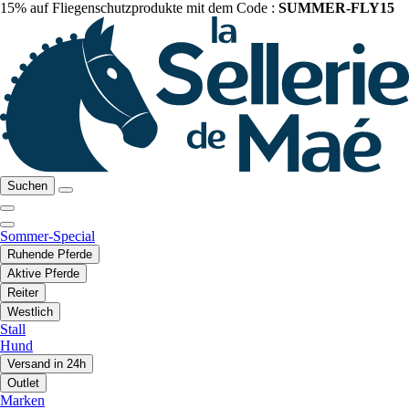
15% auf Fliegenschutzprodukte mit dem Code :
SUMMER-FLY15
Suchen
Sommer-Special
Ruhende Pferde
Aktive Pferde
Reiter
Westlich
Stall
Hund
Versand in 24h
Outlet
Marken