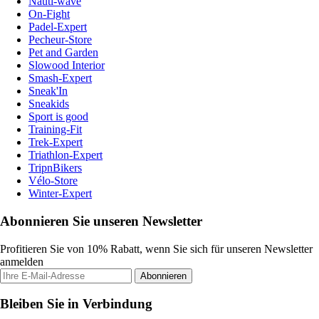
Nauti-wave
On-Fight
Padel-Expert
Pecheur-Store
Pet and Garden
Slowood Interior
Smash-Expert
Sneak'In
Sneakids
Sport is good
Training-Fit
Trek-Expert
Triathlon-Expert
TripnBikers
Vélo-Store
Winter-Expert
Abonnieren Sie unseren Newsletter
Profitieren Sie von 10% Rabatt, wenn Sie sich für unseren Newsletter
anmelden
Abonnieren
Bleiben Sie in Verbindung