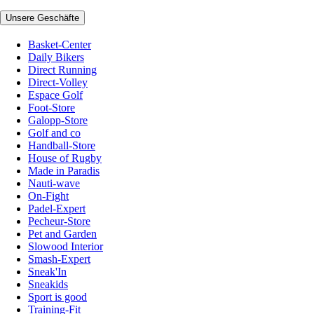
Unsere Geschäfte
Basket-Center
Daily Bikers
Direct Running
Direct-Volley
Espace Golf
Foot-Store
Galopp-Store
Golf and co
Handball-Store
House of Rugby
Made in Paradis
Nauti-wave
On-Fight
Padel-Expert
Pecheur-Store
Pet and Garden
Slowood Interior
Smash-Expert
Sneak'In
Sneakids
Sport is good
Training-Fit