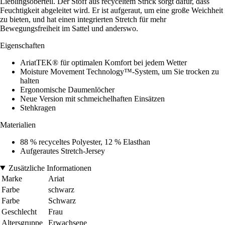
Lieblingsoberteil. Der Stoff aus recyceltem Strick sorgt dafür, dass
Feuchtigkeit abgeleitet wird. Er ist aufgeraut, um eine große Weichheit
zu bieten, und hat einen integrierten Stretch für mehr
Bewegungsfreiheit im Sattel und anderswo.
Eigenschaften
AriatTEK® für optimalen Komfort bei jedem Wetter
Moisture Movement Technology™-System, um Sie trocken zu
halten
Ergonomische Daumenlöcher
Neue Version mit schmeichelhaften Einsätzen
Stehkragen
Materialien
88 % recyceltes Polyester, 12 % Elasthan
Aufgerautes Stretch-Jersey
Zusätzliche Informationen
Marke
Ariat
Farbe
schwarz
Farbe
Schwarz
Geschlecht
Frau
Altersgruppe
Erwachsene