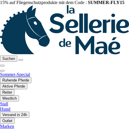
15% auf Fliegenschutzprodukte mit dem Code :
SUMMER-FLY15
Suchen
Sommer-Special
Ruhende Pferde
Aktive Pferde
Reiter
Westlich
Stall
Hund
Versand in 24h
Outlet
Marken