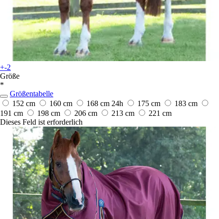
+-2
Größe
*
Größentabelle
152 cm
160 cm
168 cm
24h
175 cm
183 cm
191 cm
198 cm
206 cm
213 cm
221 cm
Dieses Feld ist erforderlich