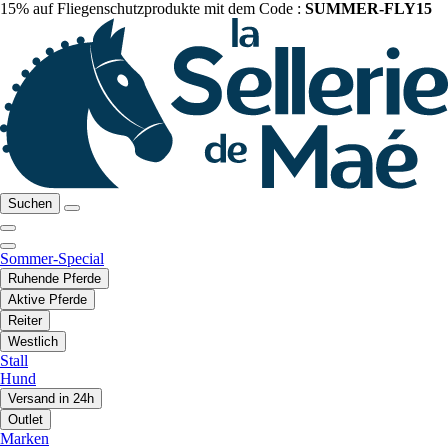
15% auf Fliegenschutzprodukte mit dem Code :
SUMMER-FLY15
Suchen
Sommer-Special
Ruhende Pferde
Aktive Pferde
Reiter
Westlich
Stall
Hund
Versand in 24h
Outlet
Marken