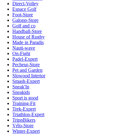
Direct-Volley
Espace Golf
Foot-Store
Galopp-Store
Golf and co
Handball-Store
House of Rugby
Made in Paradis
Nauti-wave
On-Fight
Padel-Expert
Pecheur-Store
Pet and Garden
Slowood Interior
Smash-Expert
Sneak'In
Sneakids
Sport is good
Training-Fit
Trek-Expert
Triathlon-Expert
TripnBikers
Vélo-Store
Winter-Expert