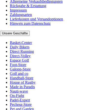
Allgemeine Verkaufsbedingungen
Rückgabe & Erstattung
Impressum
Zahlungsarten
Lieferkosten und Versandoptionen
Hinweis zum Datenschutz
Unsere Geschäfte
Basket-Center
Daily Bikers
Direct Running
Direct-Volley
Espace Golf
Foot-Store
Galopp-Store
Golf and co
Handball-Store
House of Rugby
Made in Paradis
Nauti-wave
On-Fight
Padel-Expert
Pecheur-Store
Pet and Garden