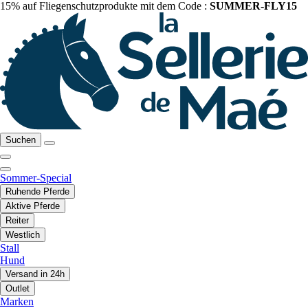
15% auf Fliegenschutzprodukte mit dem Code :
SUMMER-FLY15
Suchen
Sommer-Special
Ruhende Pferde
Aktive Pferde
Reiter
Westlich
Stall
Hund
Versand in 24h
Outlet
Marken