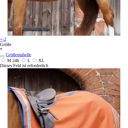
+-2
Größe
*
Größentabelle
M
24h
L
XL
Dieses Feld ist erforderlich