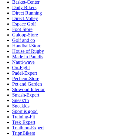
Basket-Center
Daily Bikers
Direct Running
Direct-Volley
Espace Golf
Foot-Store
Galopp-Store
Golf and co
Handball-Store
House of Rugby
Made in Paradis
Nauti-wave
On-Fight
Padel-Expert
Pecheur-Store
Pet and Garden
Slowood Interior
Smash-Expert
Sneak'In
Sneakids
Sport is good
Training-Fit
Trek-Expert
Triathlon-Expert
TripnBikers