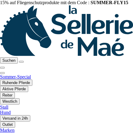
15% auf Fliegenschutzprodukte mit dem Code :
SUMMER-FLY15
Suchen
Sommer-Special
Ruhende Pferde
Aktive Pferde
Reiter
Westlich
Stall
Hund
Versand in 24h
Outlet
Marken