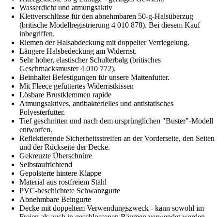
Wasserdicht und atmungsaktiv
Klettverschlüsse für den abnehmbaren 50-g-Halsüberzug
(britische Modellregistrierung 4 010 878). Bei diesem Kauf
inbegriffen.
Riemen der Halsabdeckung mit doppelter Verriegelung.
Längere Halsbedeckung am Widerrist.
Sehr hoher, elastischer Schulterbalg (britisches
Geschmacksmuster 4 010 772).
Beinhaltet Befestigungen für unsere Mattenfutter.
Mit Fleece gefüttertes Widerristkissen
Lösbare Brustklemmen rapide
Atmungsaktives, antibakterielles und antistatisches
Polyesterfutter.
Tief geschnitten und nach dem ursprünglichen "Buster"-Modell
entworfen.
Reflektierende Sicherheitsstreifen an der Vorderseite, den Seiten
und der Rückseite der Decke.
Gekreuzte Überschnüre
Selbstaufrichtend
Gepolsterte hintere Klappe
Material aus rostfreiem Stahl
PVC-beschichtete Schwanzgurte
Abnehmbare Beingurte
Decke mit doppeltem Verwendungszweck - kann sowohl im
Freien als auch in geschlossenen Räumen verwendet werden.