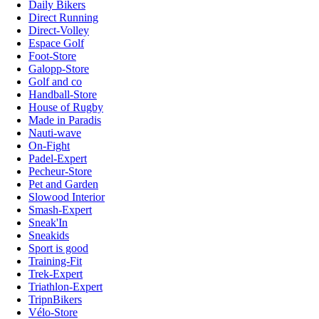
Daily Bikers
Direct Running
Direct-Volley
Espace Golf
Foot-Store
Galopp-Store
Golf and co
Handball-Store
House of Rugby
Made in Paradis
Nauti-wave
On-Fight
Padel-Expert
Pecheur-Store
Pet and Garden
Slowood Interior
Smash-Expert
Sneak'In
Sneakids
Sport is good
Training-Fit
Trek-Expert
Triathlon-Expert
TripnBikers
Vélo-Store