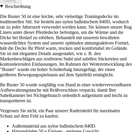
Loading...
Beschreibung
Die Buster 50 ist eine leichte, sehr vielseitige Trainingsdecke im
traditionellen Stil. Sie besteht aus nylon ballistischem 840D, wodurch
sie zu jeder Jahreszeit verwendet werden kann. Sie können unsere Rug
Liners unter dieser Pferdedecke befestigen, um die Wärme und die
Dicke bei Bedarf zu erhöhen. Behandelt mit unserem bewährten
wasserdichten System und unserer optimalen atmungsaktiven Formel,
hält die Decke Ihr Pferd warm, trocken und komfortabel im Gelände.
Sie ist mit eleganten Details ausgestattet, wie z. B. den
Markenbeschlägen aus rostfreiem Stahl und subtilen Stickereien und
kontrastierenden Einfassungen. Im Rahmen der Weiterentwicklung des
"Buster" wurde ein hoher Schulterbalg hinzugefügt, der einen
größeren Bewegungsspielraum auf dem Spielfeld ermöglicht.
Ihr Buster 50 wurde sorgfältig von Hand in einer wiederverwendbaren
Aufbewahrungstasche mit Reißverschluss verpackt, damit Ihre
Sattelkammer bei Nichtgebrauch ordentlich aufgeräumt und leicht zu
transportieren ist.
Vergessen Sie nicht, ein Paar unserer Ruderstiefel für maximalen
Schutz auf dem Feld zu kaufen.
Außenmaterial aus nylon ballistischem 840D.
Hitzegeklebte 50 g Einlage - geringes Gewicht.