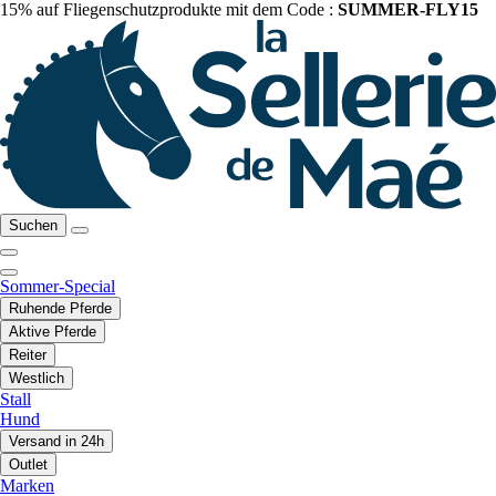
15% auf Fliegenschutzprodukte mit dem Code :
SUMMER-FLY15
Suchen
Sommer-Special
Ruhende Pferde
Aktive Pferde
Reiter
Westlich
Stall
Hund
Versand in 24h
Outlet
Marken