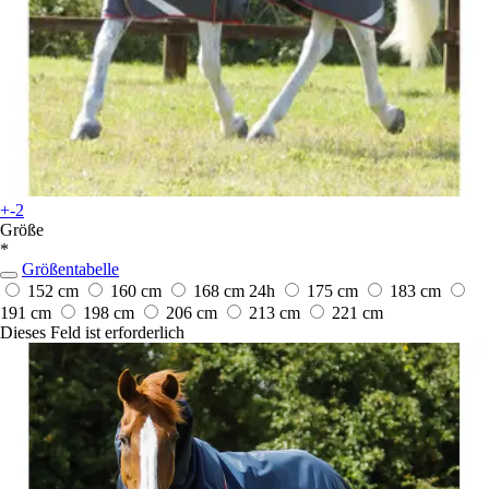
+-2
Größe
*
Größentabelle
152 cm
160 cm
168 cm
24h
175 cm
183 cm
191 cm
198 cm
206 cm
213 cm
221 cm
Dieses Feld ist erforderlich