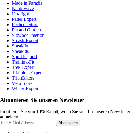
Made in Paradis
Nauti-wave
On-Fight
Padel-Expert
Pecheur-Store
Pet and Garden
Slowood Interior
Smash-Expert
Sneak'In
Sneakids
Sport is good
Training-Fit
Trek-Expert
Triathlon-Expert
TripnBikers
Vélo-Store
Winter-Expert
Abonnieren Sie unseren Newsletter
Profitieren Sie von 10% Rabatt, wenn Sie sich für unseren Newsletter
anmelden
Abonnieren