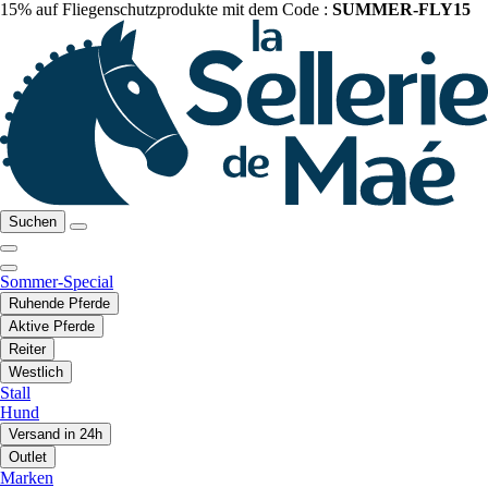
15% auf Fliegenschutzprodukte mit dem Code :
SUMMER-FLY15
Suchen
Sommer-Special
Ruhende Pferde
Aktive Pferde
Reiter
Westlich
Stall
Hund
Versand in 24h
Outlet
Marken