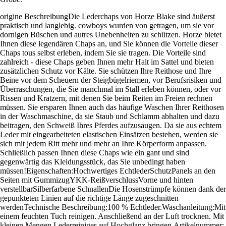
origine BeschreibungDie Lederchaps von Horze Blake sind äußerst
praktisch und langlebig. cowboys wurden von getragen, um sie vor
dornigen Büschen und autres Unebenheiten zu schützen. Horze bietet
Ihnen diese legendären Chaps an, und Sie können die Vorteile dieser
Chaps tous selbst erleben, indem Sie sie tragen. Die Vorteile sind
zahlreich - diese Chaps geben Ihnen mehr Halt im Sattel und bieten
zusätzlichen Schutz vor Kälte. Sie schützen Ihre Reithose und Ihre
Beine vor dem Scheuern der Steigbügelriemen, vor Berufsrisiken und
Überraschungen, die Sie manchmal im Stall erleben können, oder vor
Rissen und Kratzern, mit denen Sie beim Reiten im Freien rechnen
müssen. Sie ersparen Ihnen auch das häufige Waschen Ihrer Reithosen
in der Waschmaschine, da sie Staub und Schlamm abhalten und dazu
beitragen, den Schweiß Ihres Pferdes aufzusaugen. Da sie aus echtem
Leder mit eingearbeiteten elastischen Einsätzen bestehen, werden sie
sich mit jedem Ritt mehr und mehr an Ihre Körperform anpassen.
Schließlich passen Ihnen diese Chaps wie ein gant und sind
gegenwärtig das Kleidungsstück, das Sie unbedingt haben
müssen!Eigenschaften:Hochwertiges EchtlederSchutzPanels an den
Seiten mit GummizugYKK-ReißverschlussVorne und hinten
verstellbarSilberfarbene SchnallenDie Hosenstrümpfe können dank der
gepunkteten Linien auf die richtige Länge zugeschnitten
werdenTechnische Beschreibung:100 % Echtleder.Waschanleitung:Mit
einem feuchten Tuch reinigen. Anschließend an der Luft trocknen. Mit
kleinen Mengen Lederreiniger auf Hochglanz bringen.Artikelnummer: