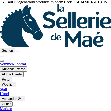
15% auf Fliegenschutzprodukte mit dem Code :
SUMMER-FLY15
Suchen
Sommer-Special
Ruhende Pferde
Aktive Pferde
Reiter
Westlich
Stall
Hund
Versand in 24h
Outlet
Marken