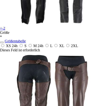
+-2
Größe
*
Größentabelle
XS
24h
S
M
24h
L
XL
2XL
Dieses Feld ist erforderlich