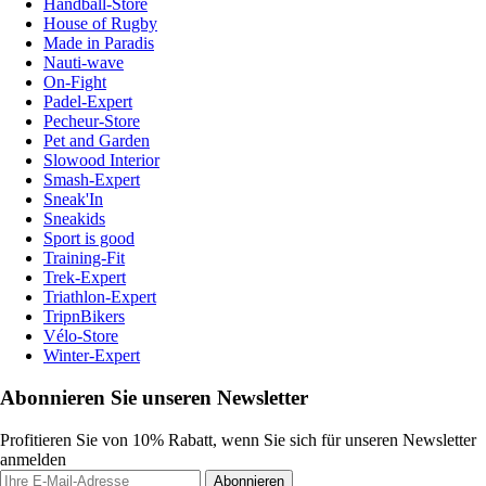
Handball-Store
House of Rugby
Made in Paradis
Nauti-wave
On-Fight
Padel-Expert
Pecheur-Store
Pet and Garden
Slowood Interior
Smash-Expert
Sneak'In
Sneakids
Sport is good
Training-Fit
Trek-Expert
Triathlon-Expert
TripnBikers
Vélo-Store
Winter-Expert
Abonnieren Sie unseren Newsletter
Profitieren Sie von 10% Rabatt, wenn Sie sich für unseren Newsletter
anmelden
Abonnieren