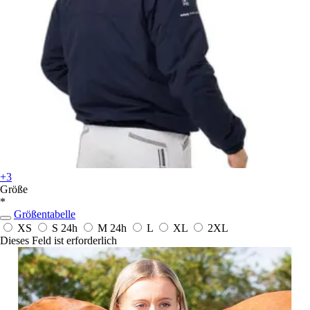
+3
Größe
*
Größentabelle
XS
S
24h
M
24h
L
XL
2XL
Dieses Feld ist erforderlich