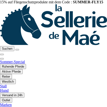
15% auf Fliegenschutzprodukte mit dem Code :
SUMMER-FLY15
Suchen
Sommer-Special
Ruhende Pferde
Aktive Pferde
Reiter
Westlich
Stall
Hund
Versand in 24h
Outlet
Marken