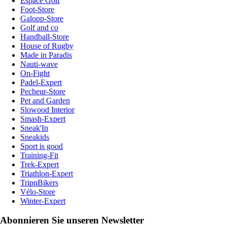
Espace Golf
Foot-Store
Galopp-Store
Golf and co
Handball-Store
House of Rugby
Made in Paradis
Nauti-wave
On-Fight
Padel-Expert
Pecheur-Store
Pet and Garden
Slowood Interior
Smash-Expert
Sneak'In
Sneakids
Sport is good
Training-Fit
Trek-Expert
Triathlon-Expert
TripnBikers
Vélo-Store
Winter-Expert
Abonnieren Sie unseren Newsletter