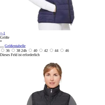
+-1
Größe
*
Größentabelle
36
38
24h
40
42
44
46
Dieses Feld ist erforderlich