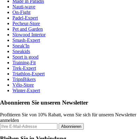
Made in Paradis
Nauti-wave
On-Fight
Padel-Expert
Pecheur-Store
Pet and Garden
Slowood Interior
Smash-Expert
Sneak'In
Sneakids
Sport is good
Training-Fit
Trek-Expert
Triathlon-Expert
TripnBikers
Vélo-Store
Winter-Expert
Abonnieren Sie unseren Newsletter
Profitieren Sie von 10% Rabatt, wenn Sie sich für unseren Newsletter
anmelden
Abonnieren
Bleiben Sie in Verbindung