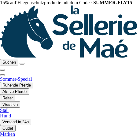
15% auf Fliegenschutzprodukte mit dem Code :
SUMMER-FLY15
Suchen
Sommer-Special
Ruhende Pferde
Aktive Pferde
Reiter
Westlich
Stall
Hund
Versand in 24h
Outlet
Marken