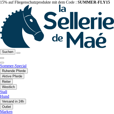
15% auf Fliegenschutzprodukte mit dem Code :
SUMMER-FLY15
Suchen
Sommer-Special
Ruhende Pferde
Aktive Pferde
Reiter
Westlich
Stall
Hund
Versand in 24h
Outlet
Marken