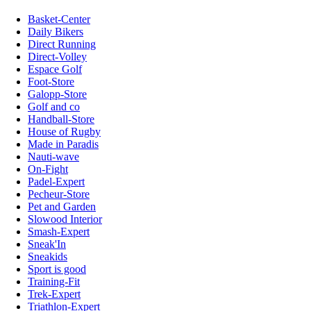
Basket-Center
Daily Bikers
Direct Running
Direct-Volley
Espace Golf
Foot-Store
Galopp-Store
Golf and co
Handball-Store
House of Rugby
Made in Paradis
Nauti-wave
On-Fight
Padel-Expert
Pecheur-Store
Pet and Garden
Slowood Interior
Smash-Expert
Sneak'In
Sneakids
Sport is good
Training-Fit
Trek-Expert
Triathlon-Expert