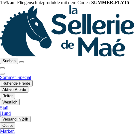
15% auf Fliegenschutzprodukte mit dem Code :
SUMMER-FLY15
Suchen
Sommer-Special
Ruhende Pferde
Aktive Pferde
Reiter
Westlich
Stall
Hund
Versand in 24h
Outlet
Marken