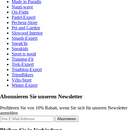
Made in Paradis
Nauti-wave
On-Fight
Padel-Expert
Pecheur-Store
Pet and Garden
Slowood Interior
Smash-Expert
Sneak'In
Sneakids
Sport is good
Training-Fit
Trek-Expert
Triathlon-Expert
TripnBikers
Vélo-Store
Winter-Expert
Abonnieren Sie unseren Newsletter
Profitieren Sie von 10% Rabatt, wenn Sie sich für unseren Newsletter
anmelden
Abonnieren