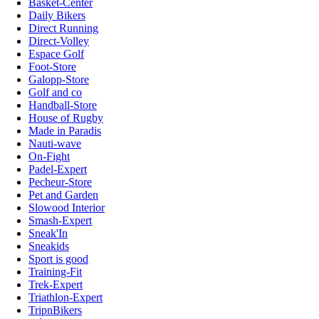
Basket-Center
Daily Bikers
Direct Running
Direct-Volley
Espace Golf
Foot-Store
Galopp-Store
Golf and co
Handball-Store
House of Rugby
Made in Paradis
Nauti-wave
On-Fight
Padel-Expert
Pecheur-Store
Pet and Garden
Slowood Interior
Smash-Expert
Sneak'In
Sneakids
Sport is good
Training-Fit
Trek-Expert
Triathlon-Expert
TripnBikers