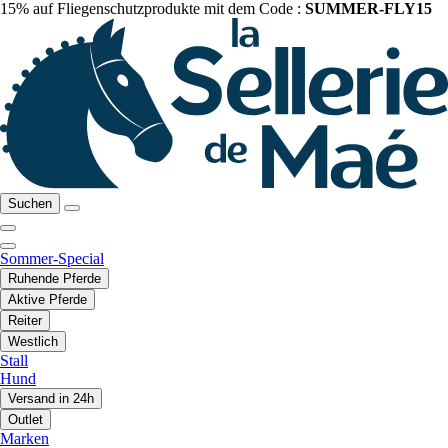
15% auf Fliegenschutzprodukte mit dem Code :
SUMMER-FLY15
Suchen
Sommer-Special
Ruhende Pferde
Aktive Pferde
Reiter
Westlich
Stall
Hund
Versand in 24h
Outlet
Marken