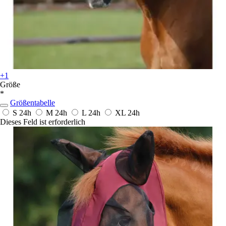
+1
Größe
*
Größentabelle
S
24h
M
24h
L
24h
XL
24h
Dieses Feld ist erforderlich