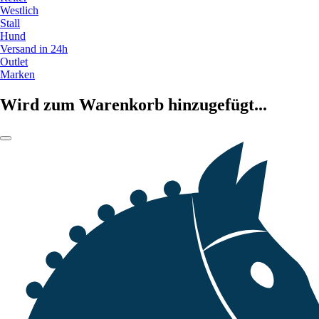
Westlich
Stall
Hund
Versand in 24h
Outlet
Marken
Wird zum Warenkorb hinzugefügt...