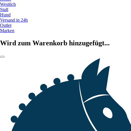
Westlich
Stall
Hund
Versand in 24h
Outlet
Marken
Wird zum Warenkorb hinzugefügt...