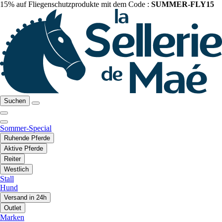
15% auf Fliegenschutzprodukte mit dem Code :
SUMMER-FLY15
Suchen
Sommer-Special
Ruhende Pferde
Aktive Pferde
Reiter
Westlich
Stall
Hund
Versand in 24h
Outlet
Marken