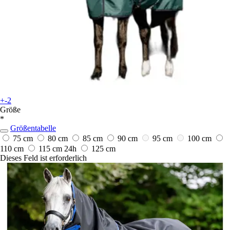
+-2
Größe
*
Größentabelle
75 cm
80 cm
85 cm
90 cm
95 cm
100 cm
110 cm
115 cm
24h
125 cm
Dieses Feld ist erforderlich