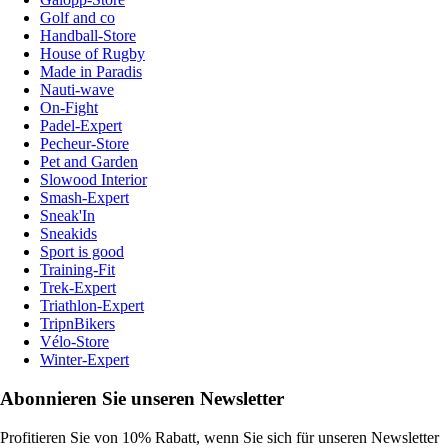
Golf and co
Handball-Store
House of Rugby
Made in Paradis
Nauti-wave
On-Fight
Padel-Expert
Pecheur-Store
Pet and Garden
Slowood Interior
Smash-Expert
Sneak'In
Sneakids
Sport is good
Training-Fit
Trek-Expert
Triathlon-Expert
TripnBikers
Vélo-Store
Winter-Expert
Abonnieren Sie unseren Newsletter
Profitieren Sie von 10% Rabatt, wenn Sie sich für unseren Newsletter