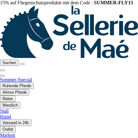
15% auf Fliegenschutzprodukte mit dem Code :
SUMMER-FLY15
Suchen
Sommer-Special
Ruhende Pferde
Aktive Pferde
Reiter
Westlich
Stall
Hund
Versand in 24h
Outlet
Marken