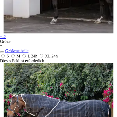
+-2
Größe
*
Größentabelle
S
M
L
24h
XL
24h
Dieses Feld ist erforderlich