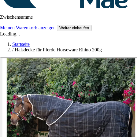
Zwischensumme
Meinen Warenkorb anzeigen
Weiter einkaufen
Loading...
Startseite
/
Halsdecke für Pferde Horseware Rhino 200g