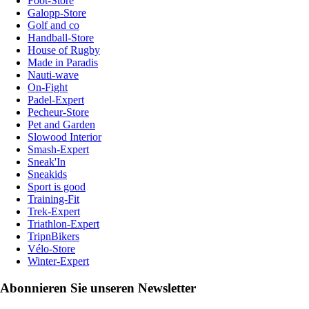
Foot-Store
Galopp-Store
Golf and co
Handball-Store
House of Rugby
Made in Paradis
Nauti-wave
On-Fight
Padel-Expert
Pecheur-Store
Pet and Garden
Slowood Interior
Smash-Expert
Sneak'In
Sneakids
Sport is good
Training-Fit
Trek-Expert
Triathlon-Expert
TripnBikers
Vélo-Store
Winter-Expert
Abonnieren Sie unseren Newsletter