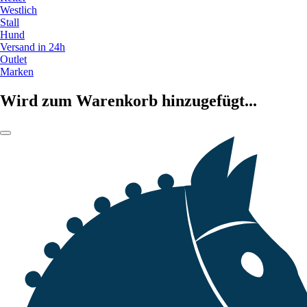
Westlich
Stall
Hund
Versand in 24h
Outlet
Marken
Wird zum Warenkorb hinzugefügt...