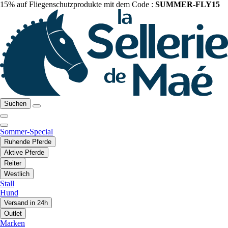
15% auf Fliegenschutzprodukte mit dem Code :
SUMMER-FLY15
Suchen
Sommer-Special
Ruhende Pferde
Aktive Pferde
Reiter
Westlich
Stall
Hund
Versand in 24h
Outlet
Marken