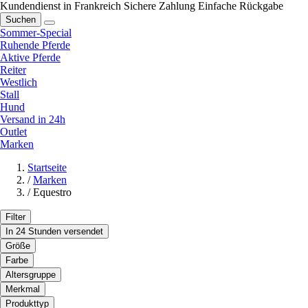
Kundendienst in Frankreich
Sichere Zahlung
Einfache Rückgabe
Suchen
Sommer-Special
Ruhende Pferde
Aktive Pferde
Reiter
Westlich
Stall
Hund
Versand in 24h
Outlet
Marken
Startseite
/
Marken
/
Equestro
Filter
In 24 Stunden versendet
Größe
Farbe
Altersgruppe
Merkmal
Produkttyp