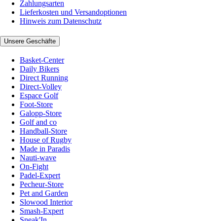
Zahlungsarten
Lieferkosten und Versandoptionen
Hinweis zum Datenschutz
Unsere Geschäfte
Basket-Center
Daily Bikers
Direct Running
Direct-Volley
Espace Golf
Foot-Store
Galopp-Store
Golf and co
Handball-Store
House of Rugby
Made in Paradis
Nauti-wave
On-Fight
Padel-Expert
Pecheur-Store
Pet and Garden
Slowood Interior
Smash-Expert
Sneak'In