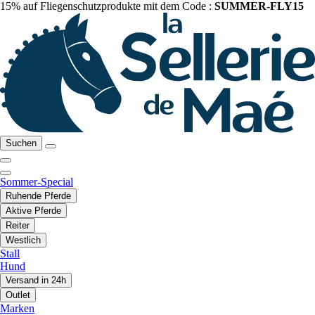
15% auf Fliegenschutzprodukte mit dem Code :
SUMMER-FLY15
Suchen
Sommer-Special
Ruhende Pferde
Aktive Pferde
Reiter
Westlich
Stall
Hund
Versand in 24h
Outlet
Marken