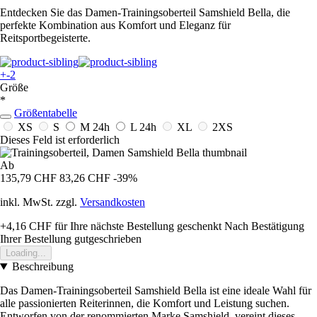
Entdecken Sie das Damen-Trainingsoberteil Samshield Bella, die
perfekte Kombination aus Komfort und Eleganz für
Reitsportbegeisterte.
+-2
Größe
*
Größentabelle
XS
S
M
24h
L
24h
XL
2XS
Dieses Feld ist erforderlich
Ab
135,79 CHF
83,26 CHF
-39%
inkl. MwSt. zzgl.
Versandkosten
+4,16 CHF
für Ihre nächste Bestellung geschenkt
Nach Bestätigung
Ihrer Bestellung gutgeschrieben
Loading...
Beschreibung
Das Damen-Trainingsoberteil Samshield Bella ist eine ideale Wahl für
alle passionierten Reiterinnen, die Komfort und Leistung suchen.
Entworfen von der renommierten Marke Samshield, vereint dieses