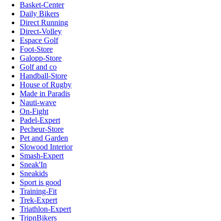
Basket-Center
Daily Bikers
Direct Running
Direct-Volley
Espace Golf
Foot-Store
Galopp-Store
Golf and co
Handball-Store
House of Rugby
Made in Paradis
Nauti-wave
On-Fight
Padel-Expert
Pecheur-Store
Pet and Garden
Slowood Interior
Smash-Expert
Sneak'In
Sneakids
Sport is good
Training-Fit
Trek-Expert
Triathlon-Expert
TripnBikers