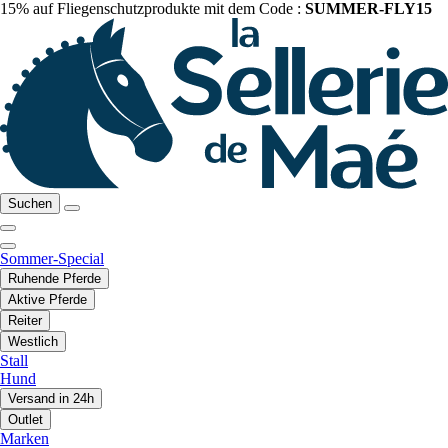
15% auf Fliegenschutzprodukte mit dem Code :
SUMMER-FLY15
Suchen
Sommer-Special
Ruhende Pferde
Aktive Pferde
Reiter
Westlich
Stall
Hund
Versand in 24h
Outlet
Marken