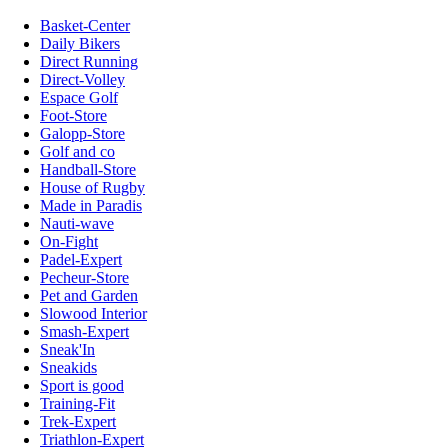
Basket-Center
Daily Bikers
Direct Running
Direct-Volley
Espace Golf
Foot-Store
Galopp-Store
Golf and co
Handball-Store
House of Rugby
Made in Paradis
Nauti-wave
On-Fight
Padel-Expert
Pecheur-Store
Pet and Garden
Slowood Interior
Smash-Expert
Sneak'In
Sneakids
Sport is good
Training-Fit
Trek-Expert
Triathlon-Expert