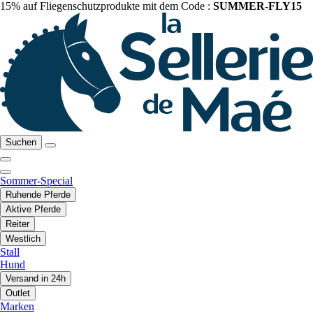
15% auf Fliegenschutzprodukte mit dem Code :
SUMMER-FLY15
Suchen
Sommer-Special
Ruhende Pferde
Aktive Pferde
Reiter
Westlich
Stall
Hund
Versand in 24h
Outlet
Marken