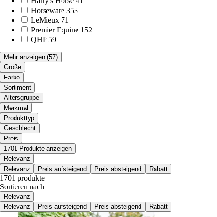
Harry's Horse
41
Horseware
353
LeMieux
71
Premier Equine
152
QHP
59
Mehr anzeigen
(57)
Größe
Farbe
Sortiment
Altersgruppe
Merkmal
Produkttyp
Geschlecht
Preis
1701 Produkte anzeigen
Relevanz
Relevanz
Preis aufsteigend
Preis absteigend
Rabatt
1701 produkte
Sortieren nach
Relevanz
Relevanz
Preis aufsteigend
Preis absteigend
Rabatt