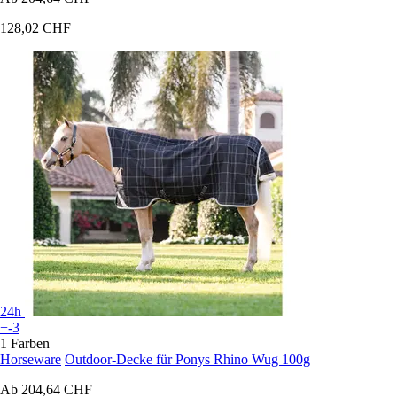
128,02 CHF
24h
+-3
1 Farben
Horseware
Outdoor-Decke für Ponys Rhino Wug 100g
Ab
204,64 CHF