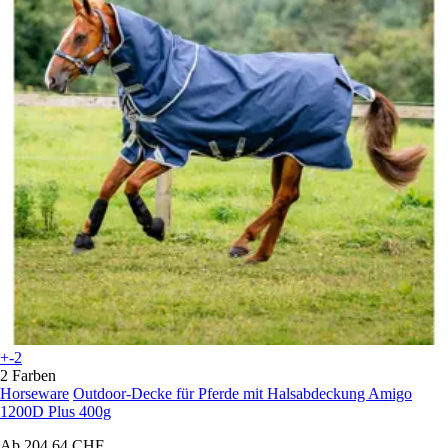
+-2
2 Farben
Horseware
Outdoor-Decke für Pferde mit Halsabdeckung Amigo
1200D Plus 400g
Ab
204,64 CHF