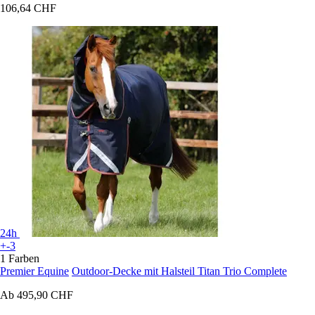
106,64 CHF
24h
+-3
1 Farben
Premier Equine
Outdoor-Decke mit Halsteil Titan Trio Complete
Ab
495,90 CHF