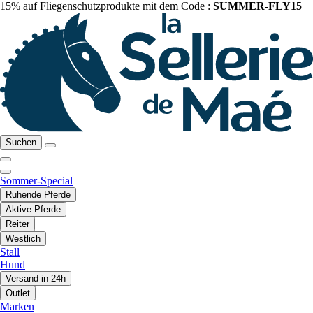
15% auf Fliegenschutzprodukte mit dem Code :
SUMMER-FLY15
Suchen
Sommer-Special
Ruhende Pferde
Aktive Pferde
Reiter
Westlich
Stall
Hund
Versand in 24h
Outlet
Marken