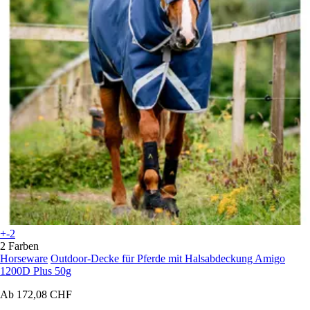
+-2
2 Farben
Horseware
Outdoor-Decke für Pferde mit Halsabdeckung Amigo
1200D Plus 50g
Ab
172,08 CHF