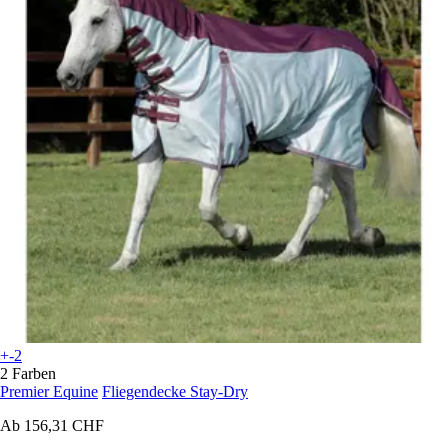
+-2
2 Farben
Premier Equine
Fliegendecke Stay-Dry
Ab
156,31 CHF