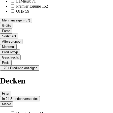
LeMieux
71
Premier Equine
152
QHP
59
Mehr anzeigen
(57)
Größe
Farbe
Sortiment
Altersgruppe
Merkmal
Produkttyp
Geschlecht
Preis
1701 Produkte anzeigen
Decken
Filter
In 24 Stunden versendet
Marke