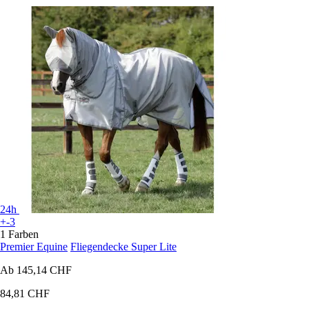
24h
+-3
1 Farben
Premier Equine
Fliegendecke Super Lite
Ab
145,14 CHF
84,81 CHF