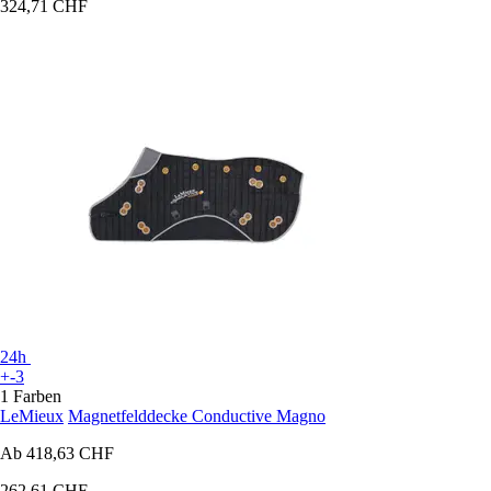
324,71 CHF
24h
+-3
1 Farben
LeMieux
Magnetfelddecke Conductive Magno
Ab
418,63 CHF
262,61 CHF