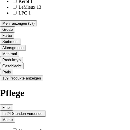
Kerbl
1
LeMieux
13
LPC
1
Mehr anzeigen
(37)
Größe
Farbe
Sortiment
Altersgruppe
Merkmal
Produkttyp
Geschlecht
Preis
139 Produkte anzeigen
Pflege
Filter
In 24 Stunden versendet
Marke