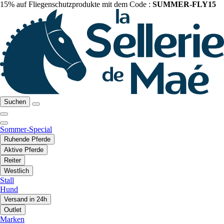
15% auf Fliegenschutzprodukte mit dem Code :
SUMMER-FLY15
Suchen
Sommer-Special
Ruhende Pferde
Aktive Pferde
Reiter
Westlich
Stall
Hund
Versand in 24h
Outlet
Marken