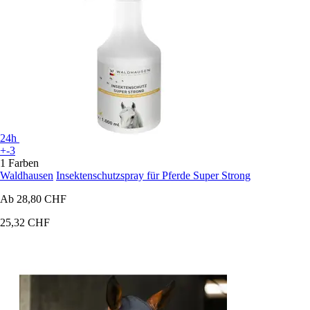
24h
+-3
1 Farben
Waldhausen
Insektenschutzspray für Pferde Super Strong
Ab
28,80 CHF
25,32 CHF